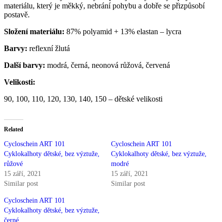
materiálu, který je měkký, nebrání pohybu a dobře se přizpůsobí
postavě.
Složení materiálu:
87% polyamid + 13% elastan – lycra
Barvy:
reflexní žlutá
Další barvy:
modrá, černá, neonová růžová, červená
Velikosti:
90, 100, 110, 120, 130, 140, 150 – dětské velikosti
Related
Cycloschein ART 101
Cycloschein ART 101
Cyklokalhoty dětské, bez výztuže,
Cyklokalhoty dětské, bez výztuže,
růžové
modré
15 září, 2021
15 září, 2021
Similar post
Similar post
Cycloschein ART 101
Cyklokalhoty dětské, bez výztuže,
černé