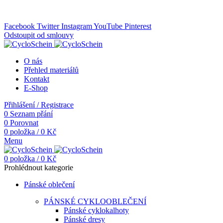
Doprava ZDARMA pro všechny objednávky nad 2500 Kč
Nevíte si rady, zavolejte! +420 281 920 253
Facebook
Twitter
Instagram
YouTube
Pinterest
Odstoupit od smlouvy
O nás
Přehled materiálů
Kontakt
E-Shop
Přihlášení / Registrace
0
Seznam přání
0
Porovnat
0
položka
/
0
Kč
Menu
0
položka
/
0
Kč
Prohlédnout kategorie
Pánské oblečení
PÁNSKÉ CYKLOOBLEČENÍ
Pánské cyklokalhoty
Pánské dresy