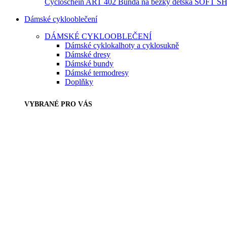
Cycloschein ART 402 Bunda na běžky dětská SOFT S
Dámské cyklooblečení
DÁMSKÉ CYKLOOBLEČENÍ
Dámské cyklokalhoty a cyklosukně
Dámské dresy
Dámské bundy
Dámské termodresy
Doplňky
VYBRANÉ PRO VÁS