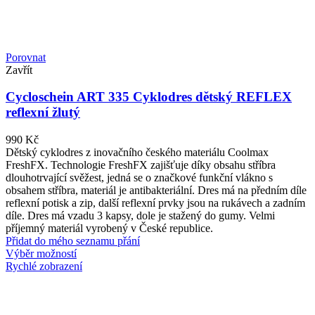
Porovnat
Zavřít
Cycloschein ART 335 Cyklodres dětský REFLEX
reflexní žlutý
990
Kč
Dětský cyklodres z inovačního českého materiálu Coolmax
FreshFX. Technologie FreshFX zajišťuje díky obsahu stříbra
dlouhotrvající svěžest, jedná se o značkové funkční vlákno s
obsahem stříbra, materiál je antibakteriální. Dres má na předním díle
reflexní potisk a zip, další reflexní prvky jsou na rukávech a zadním
díle. Dres má vzadu 3 kapsy, dole je stažený do gumy. Velmi
příjemný materiál vyrobený v České republice.
Přidat do mého seznamu přání
Výběr možností
Rychlé zobrazení