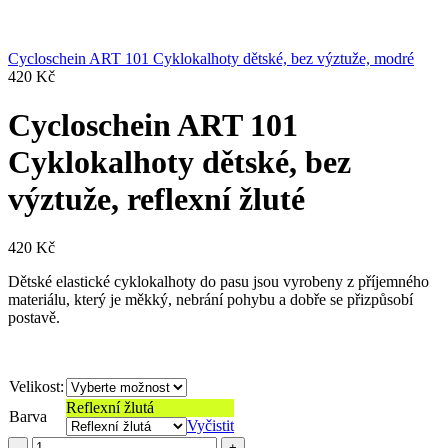
Cycloschein ART 101 Cyklokalhoty dětské, bez výztuže, modré
420
Kč
Cycloschein ART 101
Cyklokalhoty dětské, bez
výztuže, reflexní žluté
420
Kč
Dětské elastické cyklokalhoty do pasu jsou vyrobeny z příjemného
materiálu, který je měkký, nebrání pohybu a dobře se přizpůsobí
postavě.
Velikost:
Reflexní žlutá
Barva
Vyčistit
Cycloschein