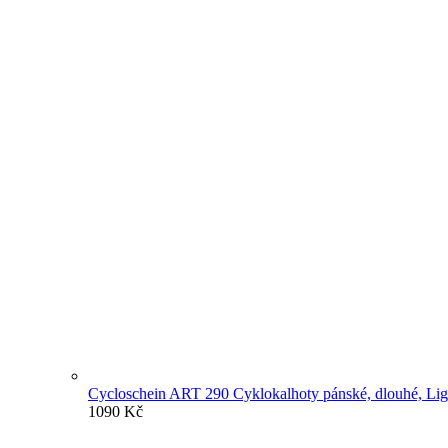
Cycloschein ART 290 Cyklokalhoty pánské, dlouhé, Light
1090
Kč