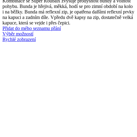
Kombinace se Super Roubaix zvyšuje prodyšnost bundy a volnost
pohybu. Bunda je hřejivá, měkká, hodí se pro zimní období na kolo
i na běžky. Bunda má reflexní zip, je opatřena dalšími reflexní prvky
na kapuci a zadním díle. Vpředu dvě kapsy na zip, dostatečně velká
kapuce, která se vejde i přes čepici.
Přidat do mého seznamu přání
Výběr možností
Rychlé zobrazení