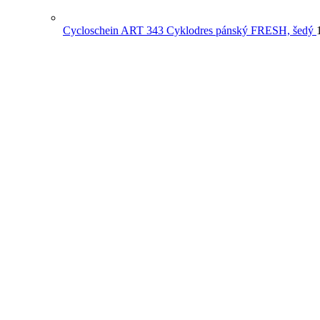
Cycloschein ART 343 Cyklodres pánský FRESH, šedý