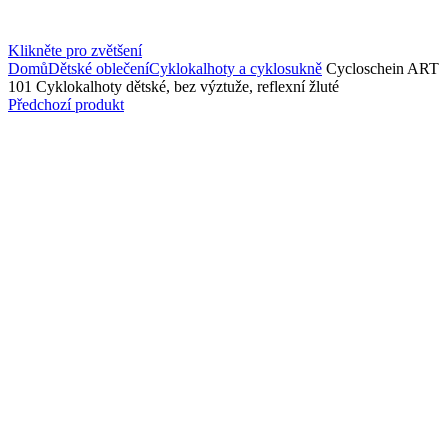
Klikněte pro zvětšení
Domů
Dětské oblečení
Cyklokalhoty a cyklosukně
Cycloschein ART
101 Cyklokalhoty dětské, bez výztuže, reflexní žluté
Předchozí produkt