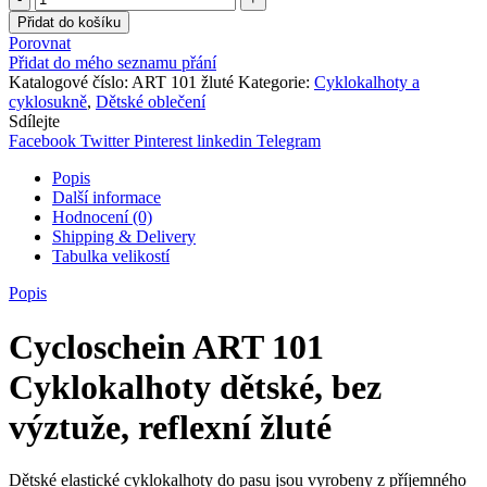
ART
Přidat do košíku
101
Porovnat
Cyklokalhoty
Přidat do mého seznamu přání
dětské,
Katalogové číslo:
ART 101 žluté
Kategorie:
Cyklokalhoty a
bez
cyklosukně
,
Dětské oblečení
výztuže,
Sdílejte
reflexní
Facebook
Twitter
Pinterest
linkedin
Telegram
žluté
množství
Popis
Další informace
Hodnocení (0)
Shipping & Delivery
Tabulka velikostí
Popis
Cycloschein ART 101
Cyklokalhoty dětské, bez
výztuže, reflexní žluté
Dětské elastické cyklokalhoty do pasu jsou vyrobeny z příjemného