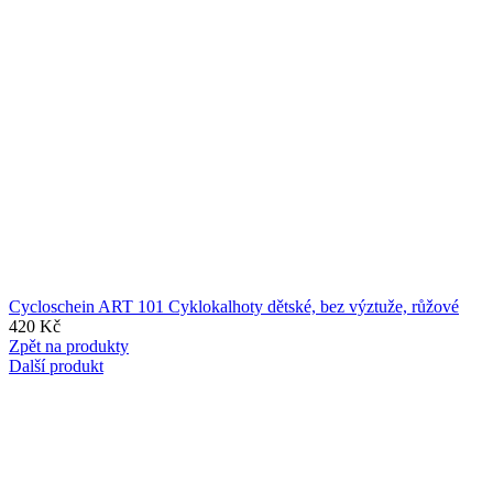
Cycloschein ART 101 Cyklokalhoty dětské, bez výztuže, růžové
420
Kč
Zpět na produkty
Další produkt