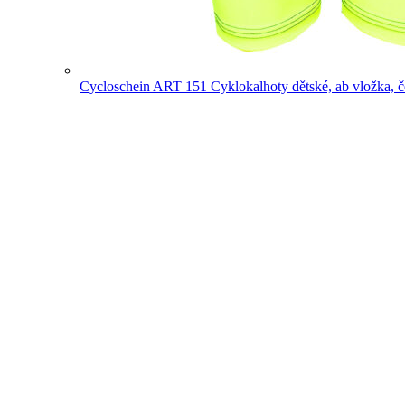
Cycloschein ART 151 Cyklokalhoty dětské, ab vložka, č