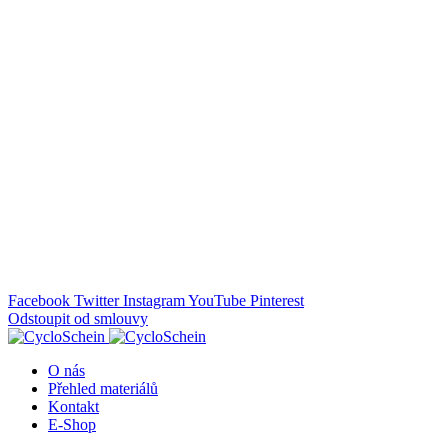
Doprava ZDARMA pro všechny objednávky nad 2500 Kč
Nevíte si rady, zavolejte! +420 281 920 253
Facebook
Twitter
Instagram
YouTube
Pinterest
Odstoupit od smlouvy
O nás
Přehled materiálů
Kontakt
E-Shop