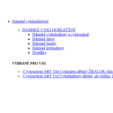
Dámské cyklooblečení
DÁMSKÉ CYKLOOBLEČENÍ
Dámské cyklokalhoty a cyklosukně
Dámské dresy
Dámské bundy
Dámské termodresy
Doplňky
VYBRANÉ PRO VÁS
Cycloschein ART 334 Cyklodres dětský ŽRALOK růž
Cycloschein ART 152 Cyklokalhoty dětské, ab vložka, 