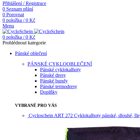
Přihlášení / Registrace
0
Seznam přání
0
Porovnat
0
položka
/
0
Kč
Menu
0
položka
/
0
Kč
Prohlédnout kategorie
Pánské oblečení
PÁNSKÉ CYKLOOBLEČENÍ
Pánské cyklokalhoty
Pánské dresy
Pánské bundy
Pánské termodresy
Doplňky
VYBRANÉ PRO VÁS
Cycloschein ART 272 Cyklokalhoty pánské, dlouhé, šle