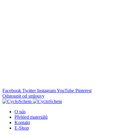
Doprava ZDARMA pro všechny objednávky nad 2500 Kč
Nevíte si rady, zavolejte! +420 281 920 253
Facebook
Twitter
Instagram
YouTube
Pinterest
Odstoupit od smlouvy
O nás
Přehled materiálů
Kontakt
E-Shop