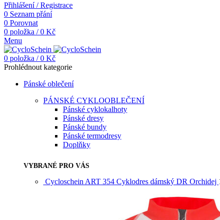
Přihlášení / Registrace
0
Seznam přání
0
Porovnat
0
položka
/
0
Kč
Menu
0
položka
/
0
Kč
Prohlédnout kategorie
Pánské oblečení
PÁNSKÉ CYKLOOBLEČENÍ
Pánské cyklokalhoty
Pánské dresy
Pánské bundy
Pánské termodresy
Doplňky
VYBRANÉ PRO VÁS
Cycloschein ART 354 Cyklodres dámský DR Orchidej