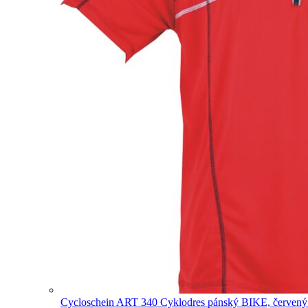
Cycloschein ART 340 Cyklodres pánský BIKE, červen